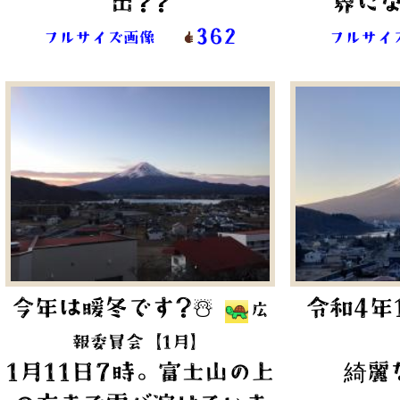
出??
界に
362
フルサイズ画像
フルサイ
今年は暖冬です?☃️
令和4年
広
報委員会【1月】
綺麗
1月11日7時。富士山の上