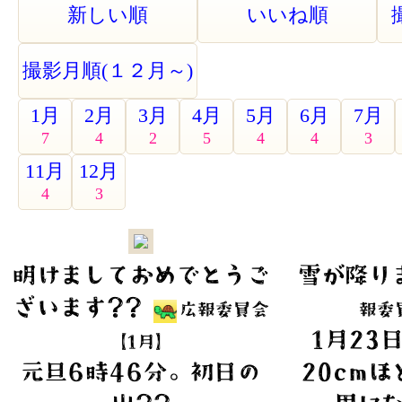
新しい順
いいね順
撮影月順(１２月～)
1月
2月
3月
4月
5月
6月
7月
7
4
2
5
4
4
3
11月
12月
4
3
明けましておめでとうご
雪が降りま
ざいます??
広報委員会
報委
1月23
【1月】
元旦6時46分。初日の
20cm