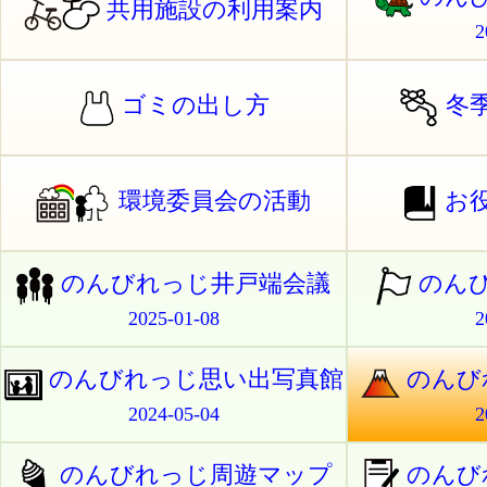
共用施設の利用案内
2
ゴミの出し方
冬
環境委員会の活動
お
のんびれっじ井戸端会議
のん
2025-01-08
2
のんびれっじ思い出写真館
のんび
2024-05-04
2
のんびれっじ周遊マップ
のんび