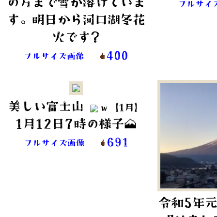
の方まで雪が溶けていま
フルサイ
す。明日から河口湖冬花
火です?
400
フルサイズ画像
美しい富士山
ｗ【1月】
1月12日7時の様子🗻
691
フルサイズ画像
令和5年元